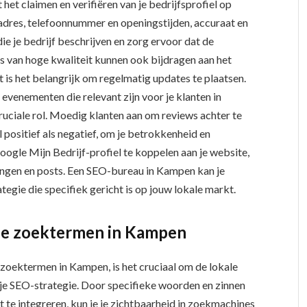
het claimen en verifiëren van je bedrijfsprofiel op
 adres, telefoonnummer en openingstijden, accuraat en
ie je bedrijf beschrijven en zorg ervoor dat de
’s van hoge kwaliteit kunnen ook bijdragen aan het
t is het belangrijk om regelmatig updates te plaatsen.
 evenementen die relevant zijn voor je klanten in
uciale rol. Moedig klanten aan om reviews achter te
 positief als negatief, om je betrokkenheid en
Google Mijn Bedrijf-profiel te koppelen aan je website,
ingen en posts. Een SEO-bureau in Kampen kan je
tegie die specifiek gericht is op jouw lokale markt.
ale zoektermen in Kampen
e zoektermen in Kampen, is het cruciaal om de lokale
n je SEO-strategie. Door specifieke woorden en zinnen
 te integreren, kun je je zichtbaarheid in zoekmachines