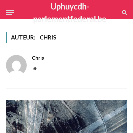
Uphuycdh-
parlementfederal.be
AUTEUR:
CHRIS
Chris
Website